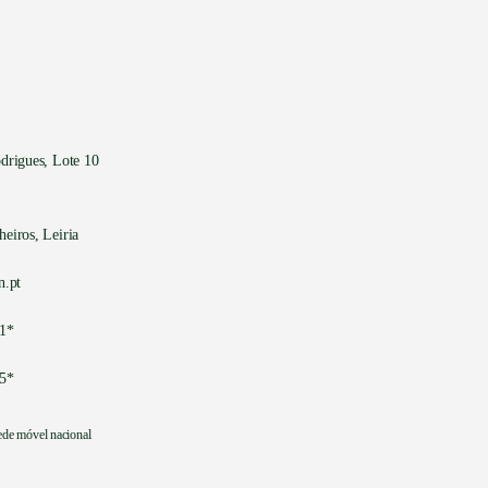
drigues, Lote 10
eiros, Leiria
n.pt
1*
5*
ede móvel nacional