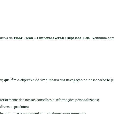
lusiva da
Floor Clean – Limpezas Gerais Unipessoal Lda.
Nenhuma parte 
r, que têm o objectivo de simplificar a sua navegação no nosso website (
steriormente dos nossos conselhos e informações personalizadas;
 diversos produtos;
oder continuar a encomenda em qualquer outro momento.