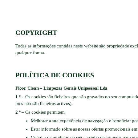
COPYRIGHT
Todas as informações contidas neste website são propriedade exc
qualquer forma.
POLÍTICA DE COOKIES
Floor Clean – Limpezas Gerais Unipessoal Lda
1 º –
Os cookies são ficheiros que são gravados no seu computado
pois não são ficheiros activos).
2 º –
Os cookies permitem:
Melhorar a sua experiência de navegação e beneficiar po
Estar informado sobre as nossas ofertas promocionais em
Guardar os produtos no seu carrinho de compras para p