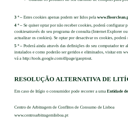
3 º –
Estes cookies apenas podem ser lidos pela
www.floorclean.
4 º –
Se quiser optar por não receber cookies, poderá configurar 
cookiesatravés do seu programa de consulta (Internet Explorer ou
actualizar os cookies). Se optar por desactivar os cookies, poder
5 º –
Poderá ainda através das definições do seu computador ter a
instalados e como poderão ser geridos e eliminados, visitar em
ww
vá a
http://tools.google.com/dlpage/gaoptout
.
RESOLUÇÃO ALTERNATIVA DE LITÍ
Em caso de litígio o consumidor pode recorrer a uma
Entidade de
Centro de Arbitragem de Conflitos de Consumo de Lisboa
www.centroarbitragemlisboa.pt