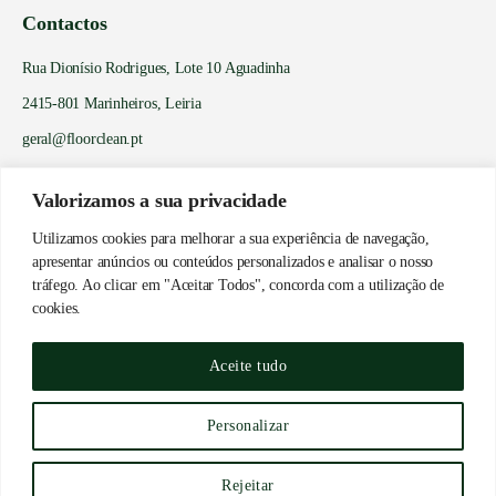
Contactos
Rua Dionísio Rodrigues, Lote 10 Aguadinha
2415-801 Marinheiros, Leiria
geral@floorclean.pt
Tm: 919 988 661*
Valorizamos a sua privacidade
Tm: 916 612 795*
Utilizamos cookies para melhorar a sua experiência de navegação,
apresentar anúncios ou conteúdos personalizados e analisar o nosso
* Chamada para a rede móvel nacional
tráfego. Ao clicar em "Aceitar Todos", concorda com a utilização de
cookies.
Aceite tudo
Personalizar
© 2024 FLOOR CLEAN - LIMPEZAS GERAIS UNIPESSOAL, LDA | TODOS
OS DIREITOS RESERVADOS.
Rejeitar
WEB WINNER AGENCY